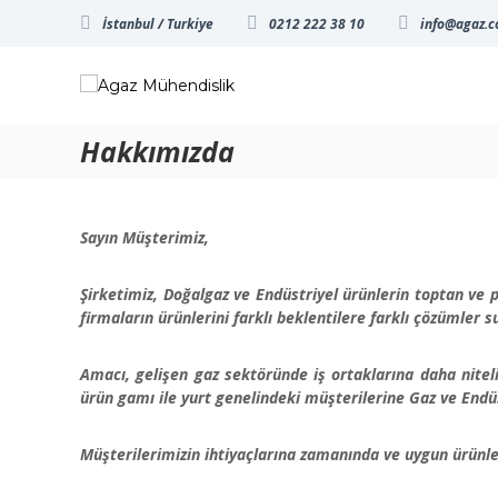
S
İstanbul / Turkiye
0212 222 38 10
info@agaz.c
k
i
A
D
p
g
o
t
ğ
a
o
a
z
Hakkımızda
c
l
M
o
g
ü
n
a
h
t
z
Sayın Müşterimiz,
e
e
a
n
n
d
t
Şirketimiz, Doğalgaz ve Endüstriyel ürünlerin toptan ve p
ı
d
firmaların ürünlerini farklı beklentilere farklı çözümler
n
i
a
s
h
Amacı, gelişen gaz sektöründe iş ortaklarına daha nitel
l
e
ürün gamı ile yurt genelindeki müşterilerine Gaz ve Endü
i
r
k
ş
Müşterilerimizin ihtiyaçlarına zamanında ve uygun ürün
e
y