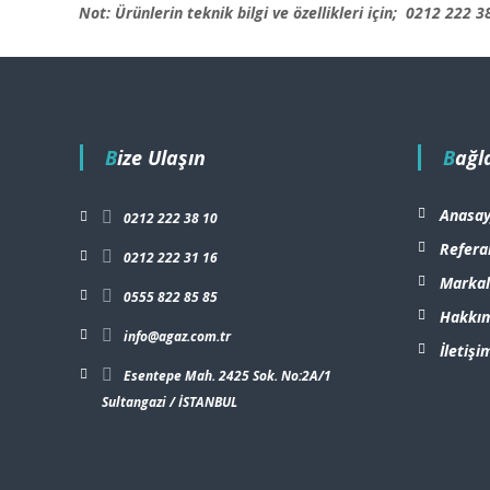
…
Not: Ürünlerin teknik bilgi ve özellikleri için;
0212 222 3
Bize Ulaşın
Bağl
Anasay
0212 222 38 10
Refera
0212 222 31 16
Markal
0555 822 85 85
Hakkı
info@agaz.com.tr
İletişi
Esentepe Mah. 2425 Sok. No:2A/1
Sultangazi / İSTANBUL