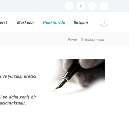
F
T
L
I
a
w
i
n
eri
Markalar
Hakkımızda
İletişim
c
i
n
s
e
t
k
t
Home
Hakkımızda
b
t
e
a
o
e
d
g
o
r
i
r
k
n
a
m
 ve yurtdışı üretici
i ve daha geniş bir
maçlamaktadır.