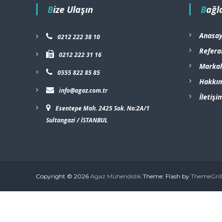
Bize Ulaşın
Bağl
Anasay
0212 222 38 10
Refera
0212 222 31 16
Markal
0555 822 85 85
Hakkı
info@agaz.com.tr
İletişi
Esentepe Mah. 2425 Sok. No:2A/1
Sultangazi / İSTANBUL
Copyright © 2026
Agaz Mühendislik
Theme: Flash by
ThemeGril