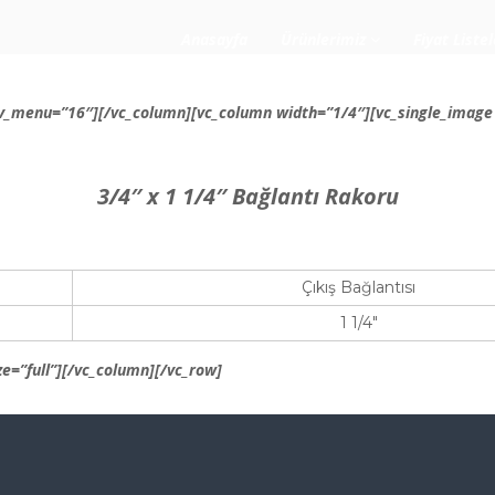
Anasayfa
Ürünlerimiz
Fiyat Listel
_menu=”16″][/vc_column][vc_column width=”1/4″][vc_single_image 
3/4″ x 1 1/4″ Bağlantı Rakoru
Çıkış Bağlantısı
1 1/4″
e=”full”][/vc_column][/vc_row]