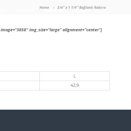
Home
3/4″ x 1 1/4″ Bağlantı Rakoru
eri
Markalar
Hakkımızda
İletişim
image=”3858″ img_size=”large” alignment=”center”]
L
42,9