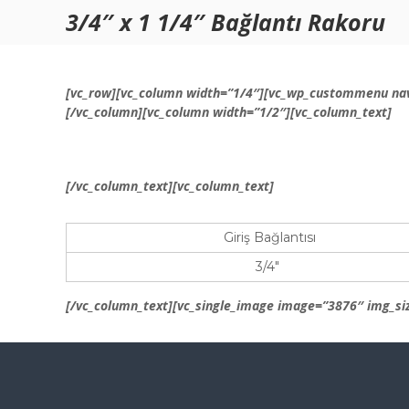
S
3/4″ x 1 1/4″ Bağlantı Rakoru
A
D
k
g
o
i
ğ
a
p
a
t
z
[vc_row][vc_column width=”1/4″][vc_wp_custommenu nav
l
o
M
[/vc_column][vc_column width=”1/2″][vc_column_text]
g
c
ü
a
o
h
z
n
e
a
t
[/vc_column_text][vc_column_text]
n
d
e
ı
d
n
n
Giriş Bağlantısı
t
i
a
s
3/4″
h
l
e
i
[/vc_column_text][vc_single_image image=”3876″ img_siz
r
k
ş
e
y
…